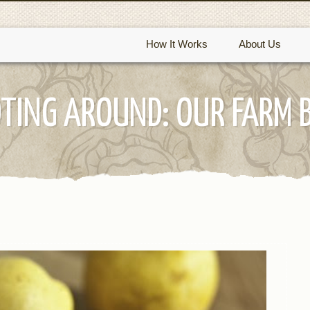
How It Works
About Us
TING AROUND: OUR FARM 